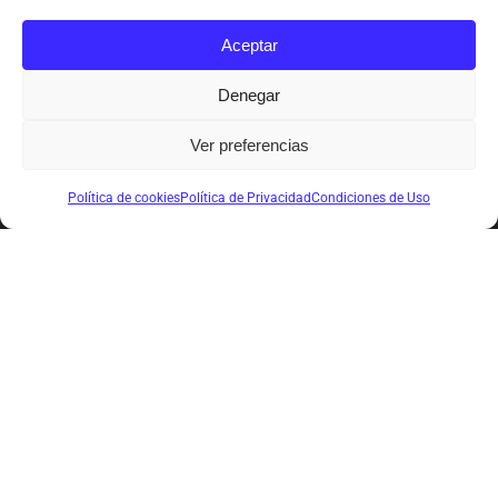
Aceptar
Denegar
Ver preferencias
Política de cookies
Política de Privacidad
Condiciones de Uso
C/ Pintada, 81
C.P: 29780 Nerja (Málaga)
Tel: (0034) 952 520 537
Fax: (0034) 952 520 537
radiotaxisnerja.com
Enlaces de interés
Preguntas frecuentes
Política de Privacidad