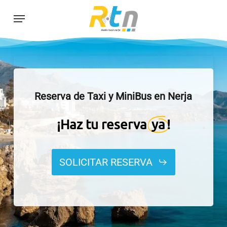
Skip
Menu
to
main
content
Reserva de Taxi y MiniBus en Nerja
¡Haz tu reserva
ya
!
SOLICITAR RESERVA